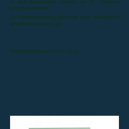
Je nach Kenntnisstand erweitern wir Ihr reiterisches
Können systematisch.
Zur Terminvereinbarung und einem ersten Kennenlernen
sprechen Sie mich gerne an!
Judith Zimmermann 0170/ 32 555 33