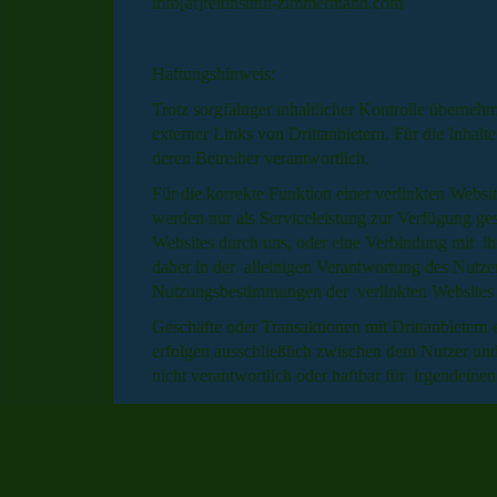
info[at]reitinstitut-zimmermann.com
Haftungshinweis:
Trotz sorgfältiger inhaltlicher Kontrolle überneh
externer Links von Drittanbietern. Für die Inhalte
deren Betreiber verantwortlich.
Für die korrekte Funktion einer verlinkten Websit
werden nur als Serviceleistung zur Verfügung ges
Websites durch uns, oder eine Verbindung mit ihr
daher in der alleinigen Verantwortung des Nutze
Nutzungsbestimmungen der verlinkten Websites
Geschäfte oder Transaktionen mit Drittanbietern 
erfolgen ausschließlich zwischen dem Nutzer und
nicht verantwortlich oder haftbar für irgendeinen