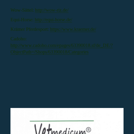
Wow-Sättel:
http://wow-riz.de/
Equi-Horse:
http://equi-horse.de/
Krämer Pferdesport:
https://www.kraemer.de/
Cadoho:
http://www.cadoho.com/epages/63390018.sf/de_DE/?
ObjectPath=/Shops/63390018/Categories